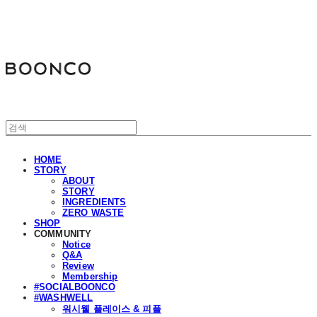
분코
HOME
STORY
ABOUT
STORY
INGREDIENTS
ZERO WASTE
SHOP
COMMUNITY
Notice
Q&A
Review
Membership
#SOCIALBOONCO
#WASHWELL
워시웰 플레이스 & 피플