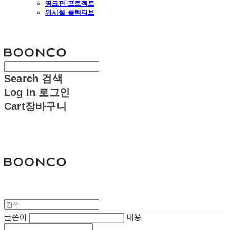
핑크핀 프로젝트
워시웰 콜렉티브
분코
Search
검색
Log In
로그인
Cart
장바구니
분코
글쓴이
내용